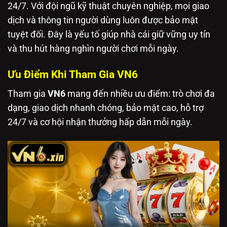
24/7. Với đội ngũ kỹ thuật chuyên nghiệp, mọi giao
dịch và thông tin người dùng luôn được bảo mật
tuyệt đối. Đây là yếu tố giúp nhà cái giữ vững uy tín
và thu hút hàng nghìn người chơi mỗi ngày.
Ưu Điểm Khi Tham Gia VN6
Tham gia
VN6
mang đến nhiều ưu điểm: trò chơi đa
dạng, giao dịch nhanh chóng, bảo mật cao, hỗ trợ
24/7 và cơ hội nhận thưởng hấp dẫn mỗi ngày.