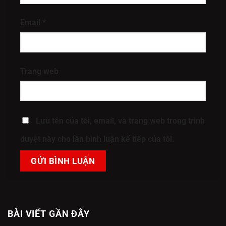
Email
*
Trang web
Lưu tên của tôi, email, và trang web trong trình
duyệt này cho lần bình luận kế tiếp của tôi.
BÀI VIẾT GẦN ĐÂY