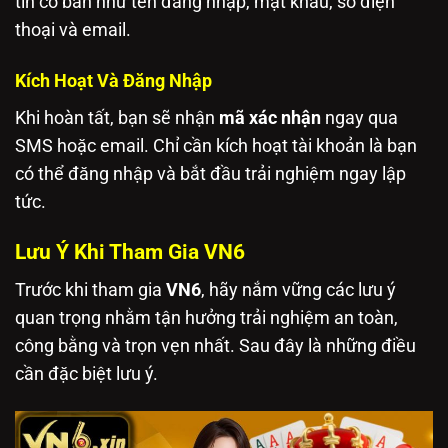
tin cơ bản như tên đăng nhập, mật khẩu, số điện
thoại và email.
Kích Hoạt Và Đăng Nhập
Khi hoàn tất, bạn sẽ nhận
mã xác nhận
ngay qua
SMS hoặc email. Chỉ cần kích hoạt tài khoản là bạn
có thể đăng nhập và bắt đầu trải nghiệm ngay lập
tức.
Lưu Ý Khi Tham Gia VN6
Trước khi tham gia
VN6
, hãy nắm vững các lưu ý
quan trọng nhằm tận hưởng trải nghiệm an toàn,
công bằng và trọn vẹn nhất. Sau đây là những điều
cần đặc biệt lưu ý.