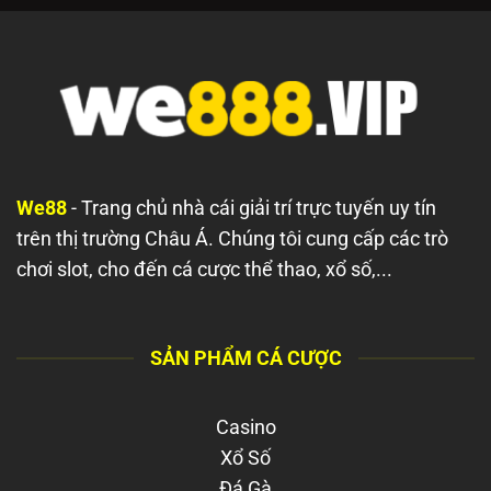
We88
- Trang chủ nhà cái giải trí trực tuyến uy tín
trên thị trường Châu Á. Chúng tôi cung cấp các trò
chơi slot, cho đến cá cược thể thao, xổ số,...
SẢN PHẨM CÁ CƯỢC
Casino
Xổ Số
Đá Gà