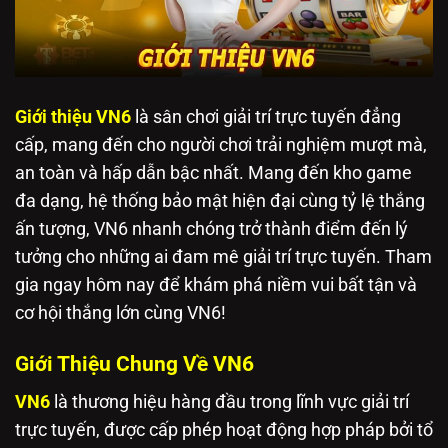
Giới thiệu VN6
là sân chơi giải trí trực tuyến đẳng
cấp, mang đến cho người chơi trải nghiệm mượt mà,
an toàn và hấp dẫn bậc nhất. Mang đến kho game
đa dạng, hệ thống bảo mật hiện đại cùng tỷ lệ thắng
ấn tượng, VN6 nhanh chóng trở thành điểm đến lý
tưởng cho những ai đam mê giải trí trực tuyến. Tham
gia ngay hôm nay để khám phá niềm vui bất tận và
cơ hội thắng lớn cùng VN6!
Giới Thiệu Chung Về VN6
VN6
là thương hiệu hàng đầu trong lĩnh vực giải trí
trực tuyến, được cấp phép hoạt động hợp pháp bởi tổ