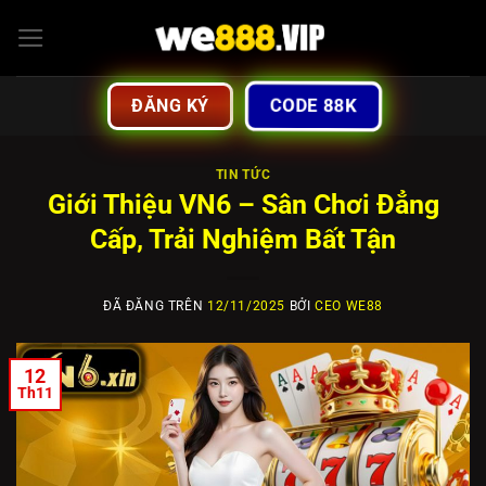
Chuyển
đến
nội
CODE 88K
dung
ĐĂNG KÝ
TIN TỨC
Giới Thiệu VN6 – Sân Chơi Đẳng
Cấp, Trải Nghiệm Bất Tận
ĐÃ ĐĂNG TRÊN
12/11/2025
BỞI
CEO WE88
12
Th11