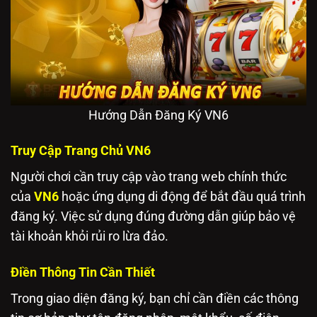
Hướng Dẫn Đăng Ký VN6
Truy Cập Trang Chủ VN6
Người chơi cần truy cập vào trang web chính thức
của
VN6
hoặc ứng dụng di động để bắt đầu quá trình
đăng ký. Việc sử dụng đúng đường dẫn giúp bảo vệ
tài khoản khỏi rủi ro lừa đảo.
Điền Thông Tin Cần Thiết
Trong giao diện đăng ký, bạn chỉ cần điền các thông