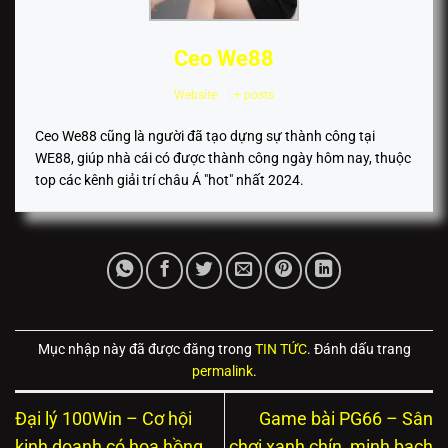
Ceo We88
Website
|
+ posts
Ceo We88 cũng là người đã tạo dựng sự thành công tại
WE88, giúp nhà cái có được thành công ngày hôm nay, thuộc
top các kênh giải trí châu Á "hot" nhất 2024.
Mục nhập này đã được đăng trong
TIN TỨC
. Đánh dấu trang
permalink
.
Đại lý 100Win – Cơ hội
Game bài PG66 – Sân
kinh doanh có hoa hồng
chơi xanh chín, minh bạch