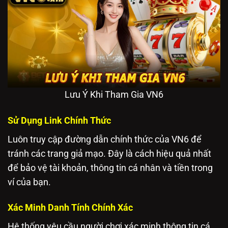
Lưu Ý Khi Tham Gia VN6
Sử Dụng Link Chính Thức
Luôn truy cập đường dẫn chính thức của VN6 để
tránh các trang giả mạo. Đây là cách hiệu quả nhất
để bảo vệ tài khoản, thông tin cá nhân và tiền trong
ví của bạn.
Xác Minh Danh Tính Chính Xác
Hệ thống yêu cầu người chơi xác minh thông tin cá